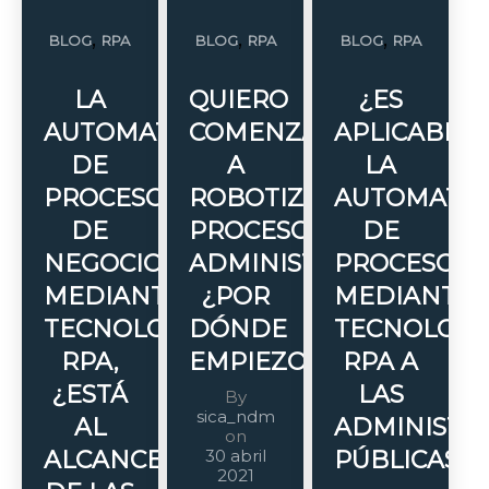
,
,
,
BLOG
RPA
BLOG
RPA
BLOG
RPA
LA
QUIERO
¿ES
AUTOMATIZACIÓN
COMENZAR
APLICABLE
DE
A
LA
PROCESOS
ROBOTIZAR
AUTOMATIZ
DE
PROCESOS
DE
NEGOCIO
ADMINISTRATIVOS,
PROCESOS
MEDIANTE
¿POR
MEDIANTE
TECNOLOGÍA
DÓNDE
TECNOLOGÍ
RPA,
EMPIEZO?
RPA A
¿ESTÁ
LAS
By
sica_ndm
AL
ADMINISTR
on
ALCANCE
30 abril
PÚBLICAS?
2021