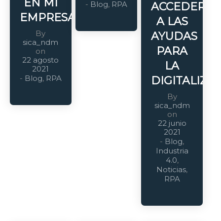
EN MI
-
Blog
,
RPA
ACCEDER
EMPRESA?
A LAS
By
AYUDAS
sica_ndm
PARA
on
22 agosto
LA
2021
-
Blog
,
RPA
DIGITALIZA
By
sica_ndm
on
22 junio
2021
-
Blog
,
Industria
4.0
,
Noticias
,
RPA