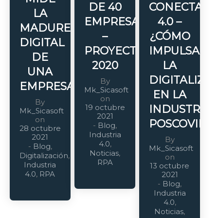
DE 40
CONECTAD
LA
EMPRESAS
4.0 –
MADUREZ
–
¿CÓMO
DIGITAL
PROYECTARSE
IMPULSAR
DE
2020
LA
UNA
DIGITALIZA
By
EMPRESA?
Mk_Sicasoft
EN LA
on
By
19 octubre
INDUSTRIA
Mk_Sicasoft
2021
on
POSCOVID?
-
Blog
,
28 octubre
Industria
2021
By
4.0
,
-
Blog
,
Mk_Sicasoft
Noticias
,
Digitalización
,
on
RPA
Industria
13 octubre
4.0
,
RPA
2021
-
Blog
,
Industria
4.0
,
Noticias
,