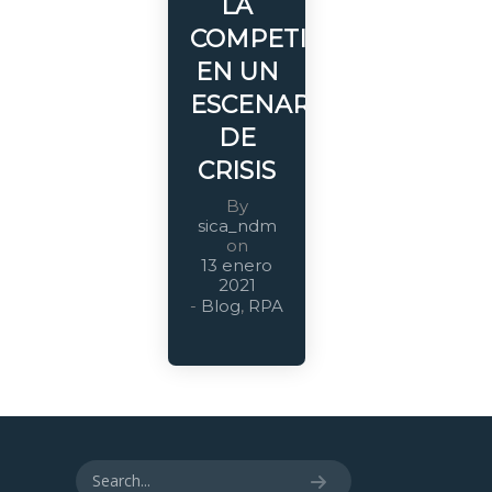
LA
COMPETITIVIDAD
EN UN
ESCENARIO
DE
CRISIS
By
sica_ndm
on
13 enero
2021
-
Blog
,
RPA