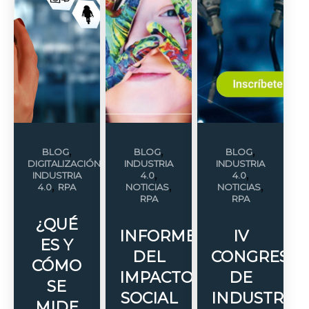
,
,
,
BLOG
BLOG
BLOG
,
DIGITALIZACIÓN
INDUSTRIA
INDUSTRIA
,
,
INDUSTRIA
4.0
4.0
,
,
,
4.0
RPA
NOTICIAS
NOTICIAS
RPA
RPA
¿QUÉ
INFORME
IV
ES Y
DEL
CONGRESO
CÓMO
IMPACTO
DE
SE
SOCIAL
INDUSTRIA
MIDE