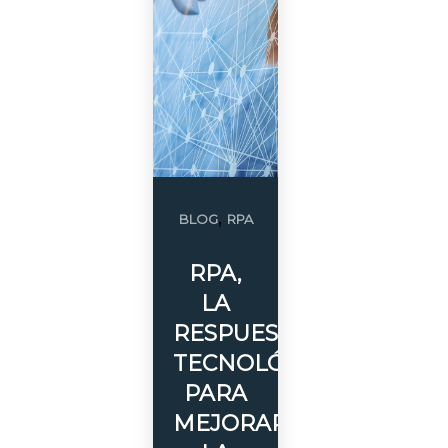
,
BLOG
RPA
RPA,
LA
RESPUESTA
TECNOLÓGICA
PARA
MEJORAR