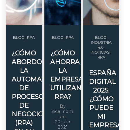
,
,
,
BLOG
RPA
BLOG
RPA
BLOG
INDUSTRIA
,
4.0
,
¿CÓMO
¿CÓMO
NOTICIAS
RPA
ABORDO
AHORRA
LA
LA
ESPAÑA
AUTOMATIZACIÓN
EMPRESA
DIGITAL
DE
UTILIZANDO
2025.
PROCESOS
RPA?
¿CÓMO
DE
By
PUEDE
sica_ndm
NEGOCIO
MI
on
(RPA)
20 julio
EMPRESA
2021