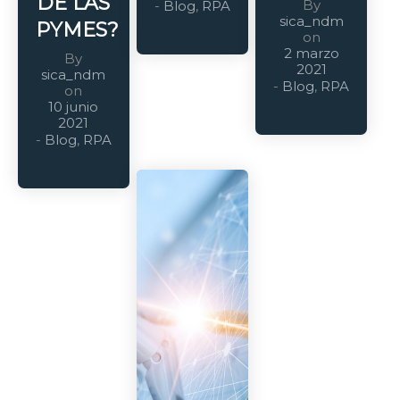
DE LAS
By
-
Blog
,
RPA
sica_ndm
PYMES?
on
2 marzo
By
2021
sica_ndm
-
Blog
,
RPA
on
10 junio
2021
-
Blog
,
RPA