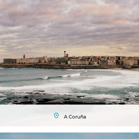
A Coruña
C/ Payo Gomez 16 4º 15004 – A Coruña +34 618555064