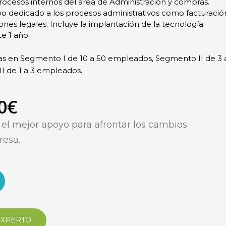
procesos internos del área de Administración y compras.
o dedicado a los procesos administrativos como facturació
ones legales. Incluye la implantación de la tecnología
te 1 año.
as en Segmento I de 10 a 50 empleados, Segmento II de 3 
I de 1 a 3 empleados.
0€
s
el mejor apoyo para afrontar los cambios
resa.
EXPERTO