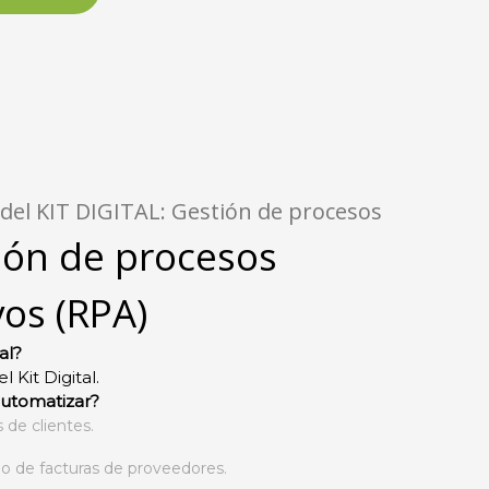
 del KIT DIGITAL: Gestión de procesos
ión de procesos
vos (RPA)
al?
 Kit Digital.
utomatizar?
 de clientes.
o de facturas de proveedores.