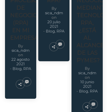
PROCESOS
RPA?
NEGOCIO
DE
MEDIANTE
By
sica_ndm
NEGOCIO
TECNOLOGÍ
on
(RPA)
20 julio
RPA,
2021
EN MI
¿ESTÁ
-
Blog
,
RPA
EMPRESA?
AL
ALCANCE
By
sica_ndm
DE LAS
on
22 agosto
PYMES?
2021
By
-
Blog
,
RPA
sica_ndm
on
10 junio
2021
-
Blog
,
RPA