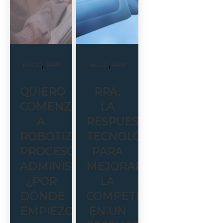
,
,
BLOG
RPA
BLOG
RPA
QUIERO
RPA,
COMENZAR
LA
A
RESPUESTA
ROBOTIZAR
TECNOLÓGICA
PROCESOS
PARA
ADMINISTRATIVOS,
MEJORAR
¿POR
LA
DÓNDE
COMPETITIVIDAD
EMPIEZO?
EN UN