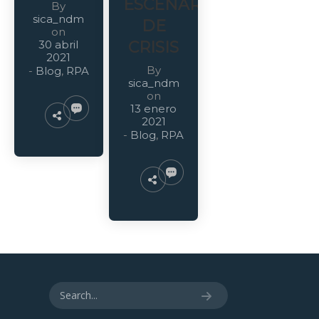
ESCENARIO
By
sica_ndm
DE
on
30 abril
CRISIS
2021
By
-
Blog
,
RPA
sica_ndm
on
13 enero
2021
-
Blog
,
RPA