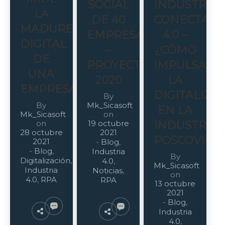
SOCIAL
INDUSTRIA
LA
DE 40
CONECTAD
MADUREZ
EMPRESAS
4.0 –
DIGITAL
–
¿CÓMO
DE
PROYECTARSE
IMPULSAR
UNA
2020
LA
EMPRESA?
DIGITALIZA
By
By
Mk_Sicasoft
EN LA
Mk_Sicasoft
on
on
19 octubre
INDUSTRIA
28 octubre
2021
POSCOVID?
2021
-
Blog
,
-
Blog
,
Industria
By
Digitalización
,
4.0
,
Mk_Sicasoft
Industria
Noticias
,
on
4.0
,
RPA
RPA
13 octubre
2021
-
Blog
,
Industria
4.0
,