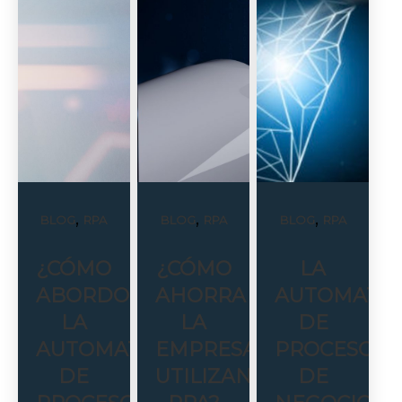
,
,
,
BLOG
RPA
BLOG
RPA
BLOG
RPA
¿CÓMO
¿CÓMO
LA
ABORDO
AHORRA
AUTOMATIZ
LA
LA
DE
AUTOMATIZACIÓN
EMPRESA
PROCESOS
DE
UTILIZANDO
DE