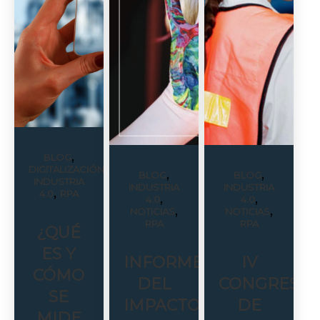
,
BLOG
,
DIGITALIZACIÓN
,
,
BLOG
BLOG
INDUSTRIA
INDUSTRIA
INDUSTRIA
,
4.0
RPA
,
,
4.0
4.0
,
,
NOTICIAS
NOTICIAS
RPA
RPA
¿QUÉ
ES Y
INFORME
IV
CÓMO
DEL
CONGRESO
SE
IMPACTO
DE
MIDE