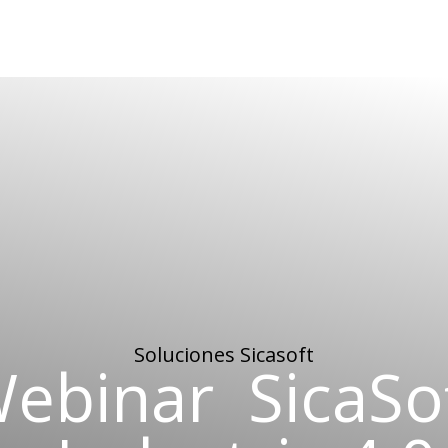
Soluciones
Sicaso
ft
ebinar
SicaSo