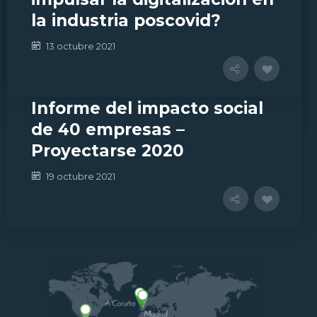
¿Qué es y cómo se mide la
SOSTENIBILIDAD CON SOLUCIONES
la industria poscovid?
COMPROMETIDAS
madurez digital de una
TECNOLOGÍA Y METODOLOGÍA PARA LA
13 octubre 2021
empresa?
TRANSFORMACIÓN DIGITAL
NOSOTROS
28 octubre 2021
CONTACTO
Informe del impacto social
AYUDAS
de 40 empresas –
POLÍTICA DE PRIVACIDAD
Proyectarse 2020
19 octubre 2021
Localiza nuestras oficinas y contacta
con nosotros.