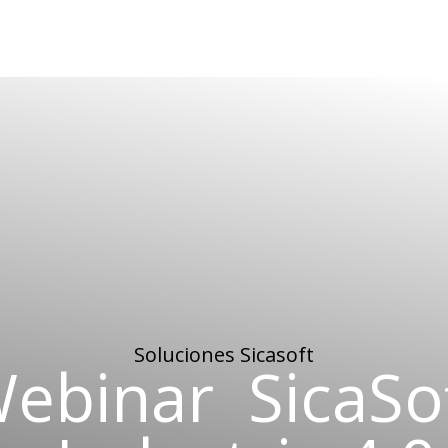
Soluciones
Sicaso
ft
ebinar
SicaSo