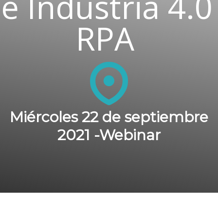
e Industria 4.0
RPA
Mi
ércoles
22 de septie
mbr
e
2021 -Webinar