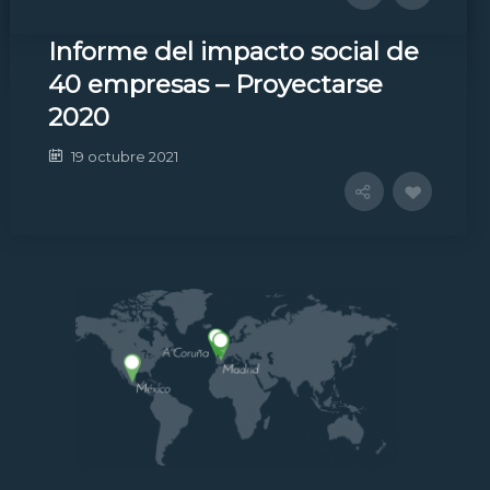
NOSOTROS
28 octubre 2021
CONTACTO
Informe del impacto social de
AYUDAS
40 empresas – Proyectarse
POLÍTICA DE PRIVACIDAD
2020
19 octubre 2021
Localiza nuestras oficinas y contacta
con nosotros.